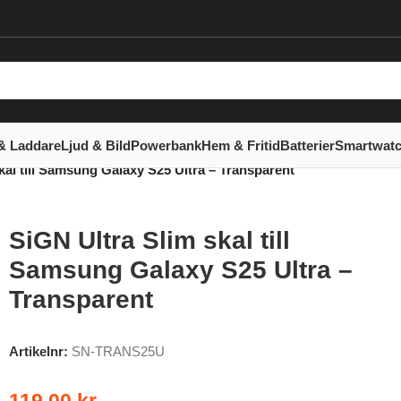
& Laddare
Ljud & Bild
Powerbank
Hem & Fritid
Batterier
Smartwat
kal till Samsung Galaxy S25 Ultra – Transparent
SiGN Ultra Slim skal till
Samsung Galaxy S25 Ultra –
Transparent
Artikelnr:
SN-TRANS25U