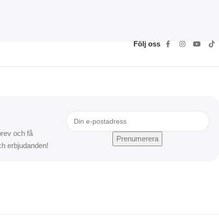
Följ oss
rev och få
och erbjudanden!