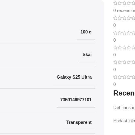
0 recensio
0
100 g
0
Skal
0
0
Galaxy S25 Ultra
0
Recen
7350149977101
Det finns i
Endast inl
Transparent