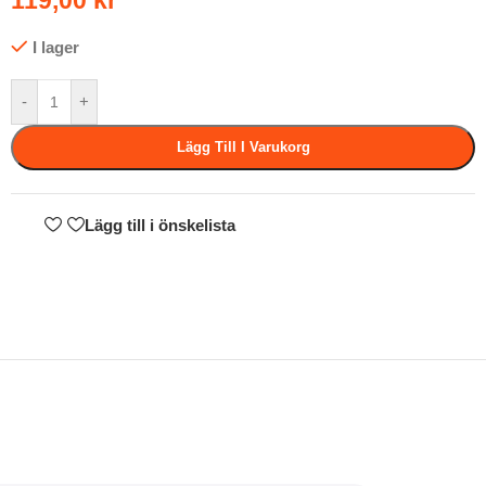
119,00
kr
I lager
-
+
Lägg Till I Varukorg
Lägg till i önskelista