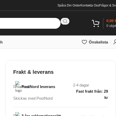
Spåra Din Order
Kontakta Oss
Frågor & Sv
0,00
0
obje
ch
Önskelista
Frakt & leverans
2-4 dagar
PostNord leverans
Fast frakt från: 29
kr
Skickas med PostNord
3 års reklamationsrätt