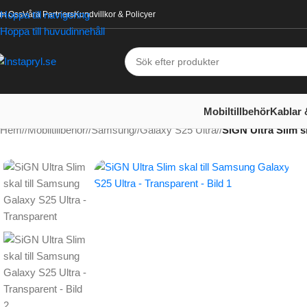
Hoppa till navigering
m Oss
Våra Partners
Kundvillkor & Policyer
Hoppa till huvudinnehåll
Mobiltillbehör
Kablar 
Hem
/
Mobiltillbehör
/
Samsung
/
Galaxy S25 Ultra
/
SiGN Ultra Slim s