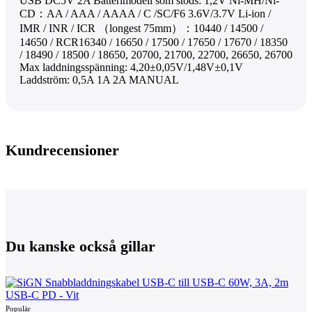
USB DC5V 2A Batterimodell som stöds: 1,2V Ni-MH/Ni-
CD：AA / AAA / AAAA / C /SC/F6 3.6V/3.7V Li-ion /
IMR / INR / ICR （longest 75mm）：10440 / 14500 /
14650 / RCR16340 / 16650 / 17500 / 17650 / 17670 / 18350
/ 18490 / 18500 / 18650, 20700, 21700, 22700, 26650, 26700
Max laddningsspänning: 4,20±0,05V/1,48V±0,1V
Laddström: 0,5A 1A 2A MANUAL
Kundrecensioner
Du kanske också gillar