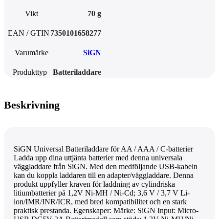
Vikt
70 g
EAN / GTIN
7350101658277
Varumärke
SiGN
Produkttyp
Batteriladdare
Beskrivning
SiGN Universal Batteriladdare för AA / AAA / C-batterier
Ladda upp dina uttjänta batterier med denna universala
väggladdare från SiGN. Med den medföljande USB-kabeln
kan du koppla laddaren till en adapter/väggladdare. Denna
produkt uppfyller kraven för laddning av cylindriska
litiumbatterier på 1,2V Ni-MH / Ni-Cd; 3,6 V / 3,7 V Li-
ion/IMR/INR/ICR, med bred kompatibilitet och en stark
praktisk prestanda. Egenskaper: Märke: SiGN Input: Micro-