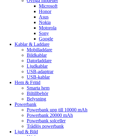
Övriga modeller
Microsoft
Honor
Asus
Nokia
Motorola
Sony
Google
Kablar & Laddare
Mobilladdare
Bildkablar
Datorladdare
Ljudkablar
USB-adaptrar
USB-kablar
Hem & Fritid
Smarta hem
Biltillbehör
Belysning
Powerbank
Powerbank upp till 10000 mAh
Powerbank 20000 mAh
Powerbank solceller
Trådlös powerbank
Ljud & Bild