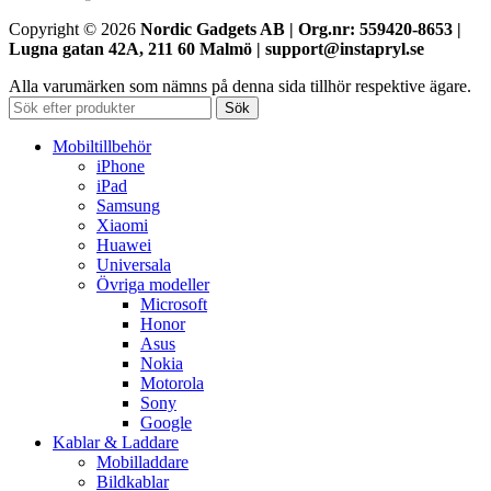
Copyright © 2026
Nordic Gadgets AB | Org.nr: 559420-8653 |
Lugna gatan 42A, 211 60 Malmö | support@instapryl.se
Alla varumärken som nämns på denna sida tillhör respektive ägare.
Sök
Mobiltillbehör
iPhone
iPad
Samsung
Xiaomi
Huawei
Universala
Övriga modeller
Microsoft
Honor
Asus
Nokia
Motorola
Sony
Google
Kablar & Laddare
Mobilladdare
Bildkablar