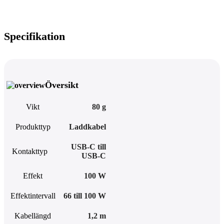
Specifikation
Översikt
Vikt
80 g
Produkttyp
Laddkabel
USB-C till
Kontakttyp
USB-C
Effekt
100 W
Effektintervall
66 till 100 W
Kabellängd
1,2 m