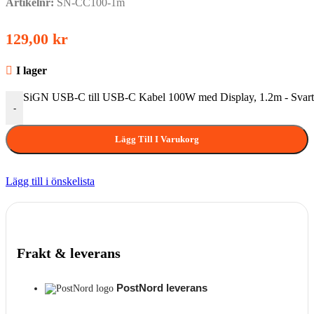
Artikelnr:
SN-CC100-1m
129,00
kr
I lager
SiGN USB-C till USB-C Kabel 100W med Display, 1.2m - Svar
-
Lägg Till I Varukorg
Lägg till i önskelista
Frakt & leverans
PostNord leverans