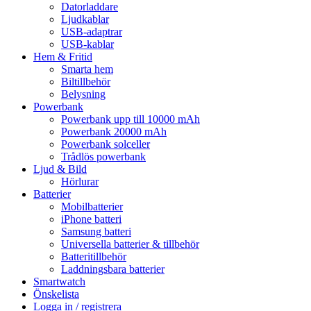
Datorladdare
Ljudkablar
USB-adaptrar
USB-kablar
Hem & Fritid
Smarta hem
Biltillbehör
Belysning
Powerbank
Powerbank upp till 10000 mAh
Powerbank 20000 mAh
Powerbank solceller
Trådlös powerbank
Ljud & Bild
Hörlurar
Batterier
Mobilbatterier
iPhone batteri
Samsung batteri
Universella batterier & tillbehör
Batteritillbehör
Laddningsbara batterier
Smartwatch
Önskelista
Logga in / registrera