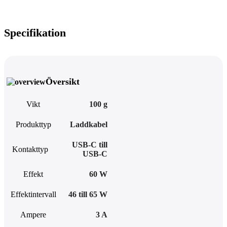
Specifikation
Översikt
Vikt
100 g
Produkttyp
Laddkabel
USB-C till
Kontakttyp
USB-C
Effekt
60 W
Effektintervall
46 till 65 W
Ampere
3 A