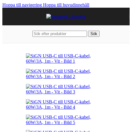
Hoppa till navigering
Hoppa till huvudinnehåll
Sök
Hem
/
Kablar & Laddare
/
USB-kablar
/
USB-C till USB-C