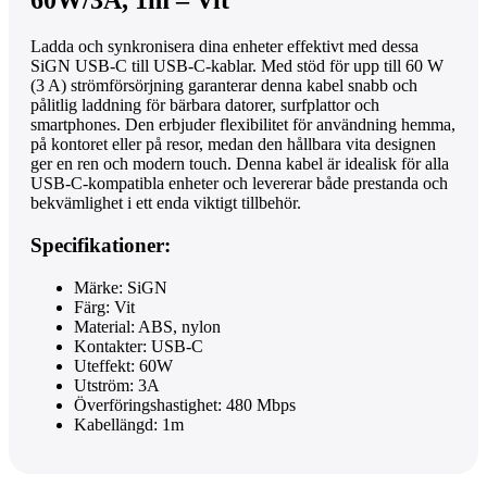
60W/3A, 1m – Vit
Ladda och synkronisera dina enheter effektivt med dessa
SiGN USB-C till USB-C-kablar. Med stöd för upp till 60 W
(3 A) strömförsörjning garanterar denna kabel snabb och
pålitlig laddning för bärbara datorer, surfplattor och
smartphones. Den erbjuder flexibilitet för användning hemma,
på kontoret eller på resor, medan den hållbara vita designen
ger en ren och modern touch. Denna kabel är idealisk för alla
USB-C-kompatibla enheter och levererar både prestanda och
bekvämlighet i ett enda viktigt tillbehör.
Specifikationer:
Märke: SiGN
Färg: Vit
Material: ABS, nylon
Kontakter: USB-C
Uteffekt: 60W
Utström: 3A
Överföringshastighet: 480 Mbps
Kabellängd: 1m