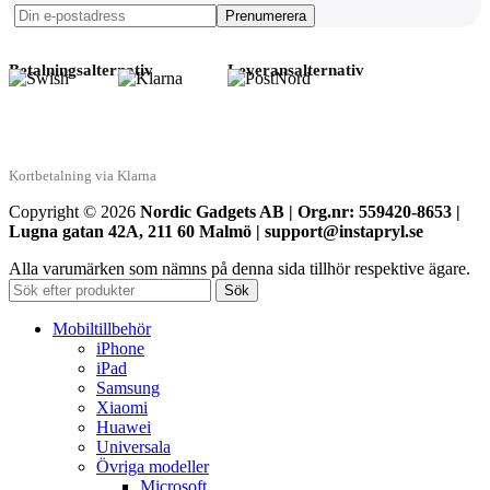
Betalningsalternativ
Leveransalternativ
Kortbetalning via Klarna
Copyright © 2026
Nordic Gadgets AB | Org.nr: 559420-8653 |
Lugna gatan 42A, 211 60 Malmö | support@instapryl.se
Alla varumärken som nämns på denna sida tillhör respektive ägare.
Sök
Mobiltillbehör
iPhone
iPad
Samsung
Xiaomi
Huawei
Universala
Övriga modeller
Microsoft