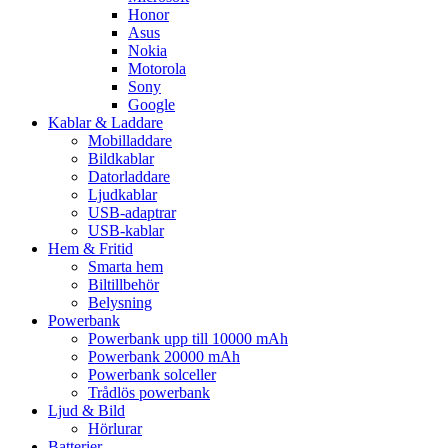
Honor
Asus
Nokia
Motorola
Sony
Google
Kablar & Laddare
Mobilladdare
Bildkablar
Datorladdare
Ljudkablar
USB-adaptrar
USB-kablar
Hem & Fritid
Smarta hem
Biltillbehör
Belysning
Powerbank
Powerbank upp till 10000 mAh
Powerbank 20000 mAh
Powerbank solceller
Trådlös powerbank
Ljud & Bild
Hörlurar
Batterier