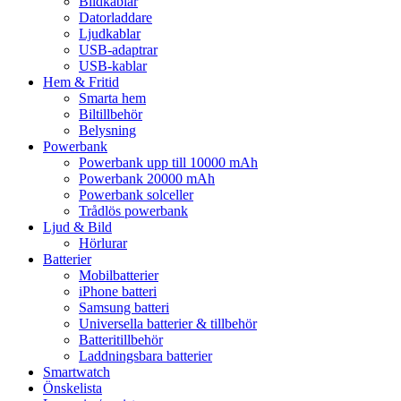
Bildkablar
Datorladdare
Ljudkablar
USB-adaptrar
USB-kablar
Hem & Fritid
Smarta hem
Biltillbehör
Belysning
Powerbank
Powerbank upp till 10000 mAh
Powerbank 20000 mAh
Powerbank solceller
Trådlös powerbank
Ljud & Bild
Hörlurar
Batterier
Mobilbatterier
iPhone batteri
Samsung batteri
Universella batterier & tillbehör
Batteritillbehör
Laddningsbara batterier
Smartwatch
Önskelista