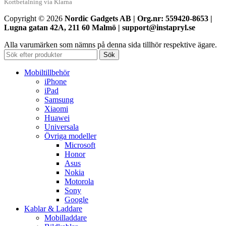
Kortbetalning via Klarna
Copyright © 2026
Nordic Gadgets AB | Org.nr: 559420-8653 |
Lugna gatan 42A, 211 60 Malmö | support@instapryl.se
Alla varumärken som nämns på denna sida tillhör respektive ägare.
Sök
Mobiltillbehör
iPhone
iPad
Samsung
Xiaomi
Huawei
Universala
Övriga modeller
Microsoft
Honor
Asus
Nokia
Motorola
Sony
Google
Kablar & Laddare
Mobilladdare