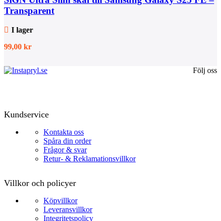
Transparent
I lager
99,00
kr
Följ oss
Kundservice
Kontakta oss
Spåra din order
Frågor & svar
Retur- & Reklamationsvillkor
Villkor och policyer
Köpvillkor
Leveransvillkor
Integritetspolicy