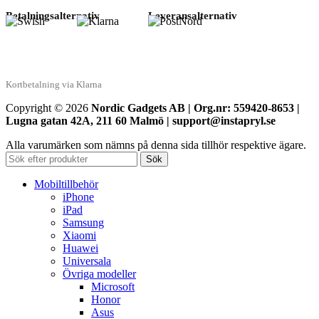
Betalningsalternativ
Leveransalternativ
Kortbetalning via Klarna
Copyright © 2026
Nordic Gadgets AB | Org.nr: 559420-8653 |
Lugna gatan 42A, 211 60 Malmö | support@instapryl.se
Alla varumärken som nämns på denna sida tillhör respektive ägare.
Sök
Mobiltillbehör
iPhone
iPad
Samsung
Xiaomi
Huawei
Universala
Övriga modeller
Microsoft
Honor
Asus