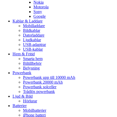
Nokia
Motorola
Sony
Google
Kablar & Laddare
Mobilladdare
Bildkablar
Datorladdare
Ljudkablar
USB-adaptrar
USB-kablar
Hem & Fritid
Smarta hem
Biltillbehör
Belysning
Powerbank
Powerbank upp till 10000 mAh
Powerbank 20000 mAh
Powerbank solceller
Trådlös powerbank
Ljud & Bild
Hörlurar
Batterier
Mobilbatterier
iPhone batteri