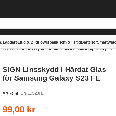
& Laddare
Ljud & Bild
Powerbank
Hem & Fritid
Batterier
Smartwat
rmskydd
/
SiGN Linsskydd i Härdat Glas för Samsung Galaxy S23
SiGN Linsskydd i Härdat Glas
för Samsung Galaxy S23 FE
Artikelnr:
SN-LSS23FE
99,00
kr