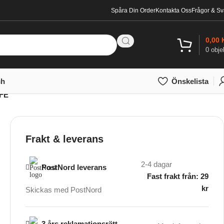
Spåra Din Order
Kontakta Oss
Frågor & Sv
0,00
0
obje
ch
Önskelista
 FE
Frakt & leverans
2-4 dagar
PostNord leverans
Fast frakt från: 29
kr
Skickas med PostNord
3 års reklamationsrätt