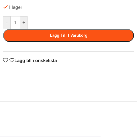
I lager
-
+
Lägg Till I Varukorg
Lägg till i önskelista