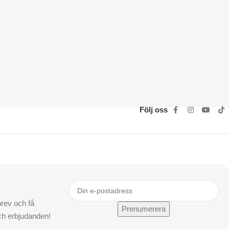
Följ oss
rev och få
och erbjudanden!