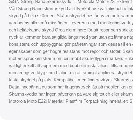
SiGN Strong Nano Skärmskydd till Motorola Moto E22i Extremt tå
Vårt Strong Nano skärmskydd är tillverkat av kvalitativ och mjuk 
skydd på hela skärmen. Skärmskyddet består av en unik samm
vardagens alla små missöden. Levereras med monteringsverktyg fö
och heltäckande skydd Oroa dig mindre för att repor och sprick
nycklar kommer bara att glida längs med ytan utan att lämna n
konsistens och uppbyggnad gör påfrestningar som dessa till e
egenskaper som ger högre resistans mot repor och stötar. Skär
mot en sprucken skärm om din mobil skulle flyga i marken. Enk
väldigt enkelt att applicera med bubbelfri installation. Tillsamm
monteringsverktyg som hjälper dig att smidigt applicera skyddet p
fästa skyddet på plats. Kompatibelt med fingeravtryck Skärmsk
Detta innebär att du som har fingeravtryck lås på mobilen kan en
Skärmskyddet har ingen påverkan på vare sig touch eller skärm
Motorola Moto E22i Material: Plastfilm Förpackning innehålle