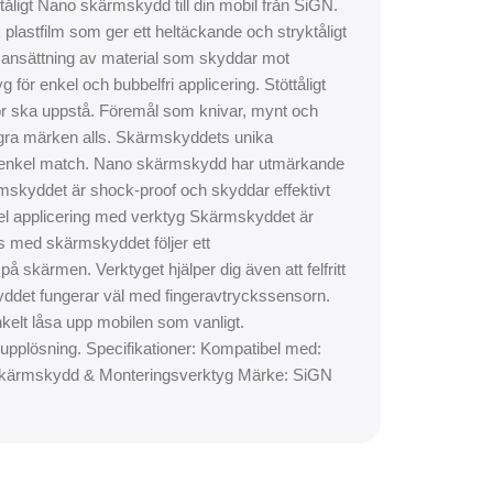
ligt Nano skärmskydd till din mobil från SiGN.
plastfilm som ger ett heltäckande och stryktåligt
ansättning av material som skyddar mot
r enkel och bubbelfri applicering. Stöttåligt
or ska uppstå. Föremål som knivar, mynt och
ågra märken alls. Skärmskyddets unika
n enkel match. Nano skärmskydd har utmärkande
mskyddet är shock-proof och skyddar effektivt
el applicering med verktyg Skärmskyddet är
ans med skärmskyddet följer ett
å skärmen. Verktyget hjälper dig även att felfritt
yddet fungerar väl med fingeravtryckssensorn.
kelt låsa upp mobilen som vanligt.
upplösning. Specifikationer: Kompatibel med:
r: Skärmskydd & Monteringsverktyg Märke: SiGN