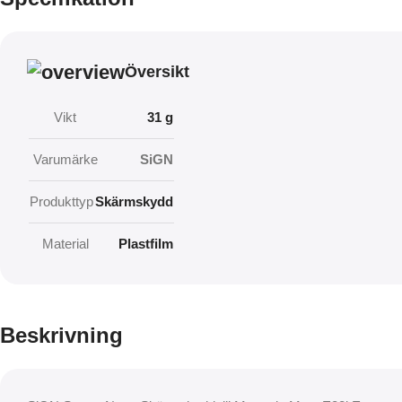
Översikt
Vikt
31 g
Varumärke
SiGN
Produkttyp
Skärmskydd
Material
Plastfilm
Beskrivning