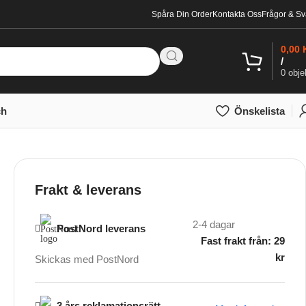
Spåra Din Order
Kontakta Oss
Frågor & Sv
0,00
/
0
obje
ch
Önskelista
Frakt & leverans
2-4 dagar
PostNord leverans
Fast frakt från: 29
kr
Skickas med PostNord
3 års reklamationsrätt