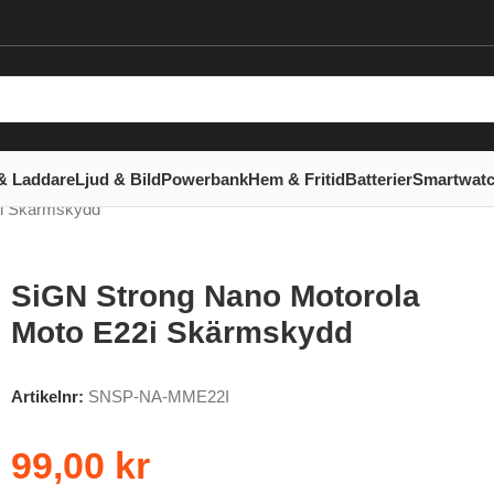
& Laddare
Ljud & Bild
Powerbank
Hem & Fritid
Batterier
Smartwat
2i Skärmskydd
SiGN Strong Nano Motorola
Moto E22i Skärmskydd
Artikelnr:
SNSP-NA-MME22I
99,00
kr